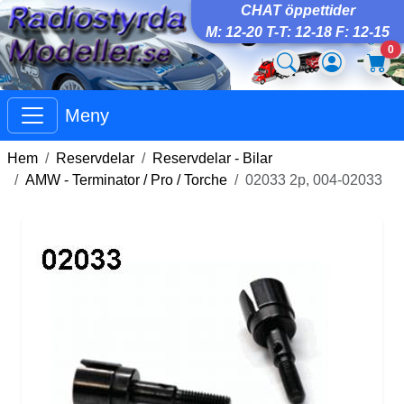
CHAT öppettider
M: 12-20 T-T: 12-18 F: 12-15
0
Meny
Hem
Reservdelar
Reservdelar - Bilar
AMW - Terminator / Pro / Torche
02033 2p, 004-02033