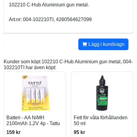
102210 C-Hub Aluminium gun metal.
Art.nr: 004-102210TI, 4260564627099
Lägg i kundvagn
Kunder som köpt 102210 C-Hub Aluminium gun metal, 004-
102210TI har även köpt:
Batteri - AA NiMH
Fett för våta förhållanden
2100mAh 1,2V 4p - Tattu
50 ml
159 kr
95 kr