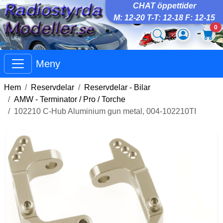
CHAT öppettider
M: 12-20 T-T: 12-18 F: 12-15
0
Meny
Hem
Reservdelar
Reservdelar - Bilar
AMW - Terminator / Pro / Torche
102210 C-Hub Aluminium gun metal, 004-102210TI