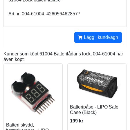
Art.nr: 004-61004, 4260564628577
Lägg i kundvagn
Kunder som köpt 61004 Batterilådans lock, 004-61004 har
även köpt:
Batteripåse - LIPO Safe
Case (Black)
199 kr
Batteri skydd,