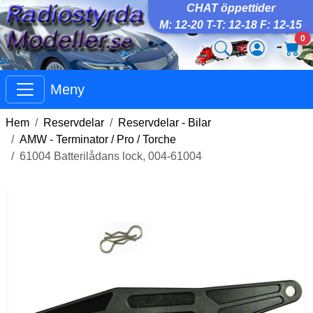
CHAT öppettider
M: 12-20 T-T: 12-18 F: 12-15
0
Meny
Hem
Reservdelar
Reservdelar - Bilar
AMW - Terminator / Pro / Torche
61004 Batterilådans lock, 004-61004