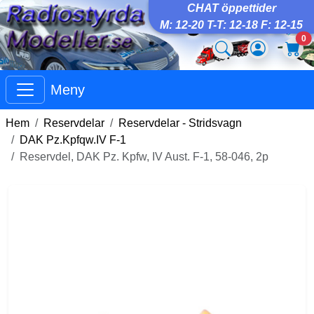
CHAT öppettider
M: 12-20 T-T: 12-18 F: 12-15
0
Meny
Hem
Reservdelar
Reservdelar - Stridsvagn
DAK Pz.Kpfqw.IV F-1
Reservdel, DAK Pz. Kpfw, IV Aust. F-1, 58-046, 2p