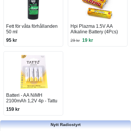
Fett för våta förhållanden
Hpi Plazma 1.5V AA
50 ml
Alkaline Battery (4Pcs)
95 kr
19 kr
29 kr
Batteri - AA NiMH
2100mAh 1,2V 4p - Tattu
159 kr
Nytt Radiostyrt