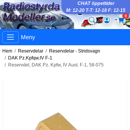
CHAT öppettider
M: 12-20 T-T: 12-18 F: 12-15
0
Meny
Hem
Reservdelar
Reservdelar - Stridsvagn
DAK Pz.Kpfqw.IV F-1
Reservdel, DAK Pz. Kpfw, IV Aust. F-1, 58-075