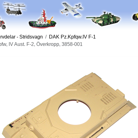
vdelar - Stridsvagn
DAK Pz.Kpfqw.IV F-1
fw, IV Aust. F-2, Överkropp, 3858-001