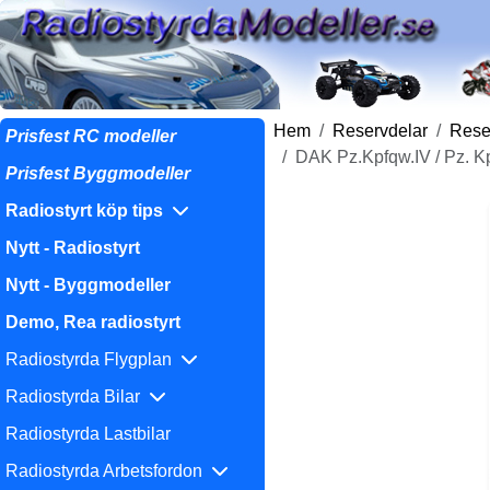
Hem
Reservdelar
Reser
Prisfest RC modeller
DAK Pz.Kpfqw.IV / Pz. Kp
Prisfest Byggmodeller
Radiostyrt köp tips
Nytt - Radiostyrt
Nytt - Byggmodeller
Demo, Rea radiostyrt
Radiostyrda Flygplan
Radiostyrda Bilar
Radiostyrda Lastbilar
Radiostyrda Arbetsfordon