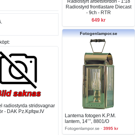
Radiostyrt arbetsfordon - 1:18
Radiostyrd frontlastare Diecast
- 9ch - RTR
649 kr
.
Fotogenlampor.se
köpt:
l radiostyrda stridsvagnar
ör - DAK Pz.Kpfqw.IV
Lanterna fotogen K.P.M.
lantern, 14’’’, 8801/O
Fotogenlampor.se ·
3995 kr