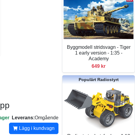
Byggmodell stridsvagn - Tiger
1 early version - 1:35 -
Academy
649 kr
Populärt Radiostyrt
opp
lager
Leverans:
Omgående
Lägg i kundvagn