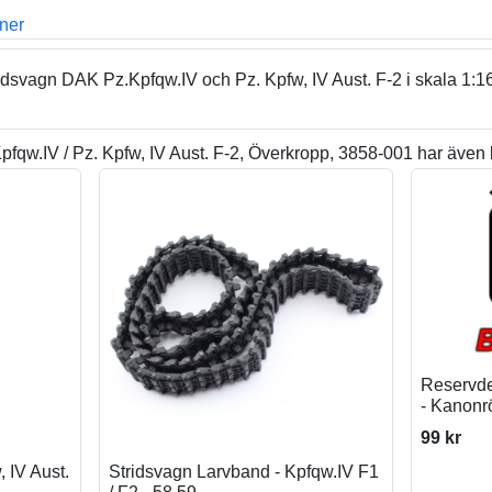
oner
dsvagn DAK Pz.Kpfqw.IV och Pz. Kpfw, IV Aust. F-2 i skala 1:16
qw.IV / Pz. Kpfw, IV Aust. F-2, Överkropp, 3858-001 har även 
Reservde
- Kanonr
99 kr
 IV Aust.
Stridsvagn Larvband - Kpfqw.IV F1