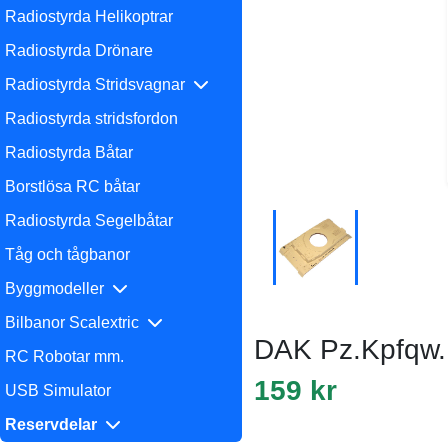
Radiostyrda Helikoptrar
Radiostyrda Drönare
Radiostyrda Stridsvagnar
Radiostyrda stridsfordon
Radiostyrda Båtar
Borstlösa RC båtar
Radiostyrda Segelbåtar
Tåg och tågbanor
Byggmodeller
Bilbanor Scalextric
DAK Pz.Kpfqw.I
RC Robotar mm.
159 kr
USB Simulator
Reservdelar