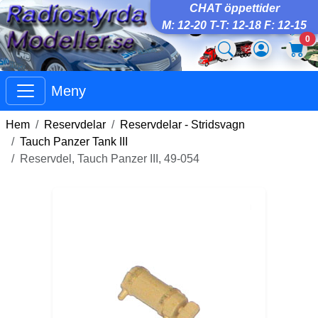
CHAT öppettider
M: 12-20 T-T: 12-18 F: 12-15
0
Meny
Hem
Reservdelar
Reservdelar - Stridsvagn
Tauch Panzer Tank III
Reservdel, Tauch Panzer III, 49-054