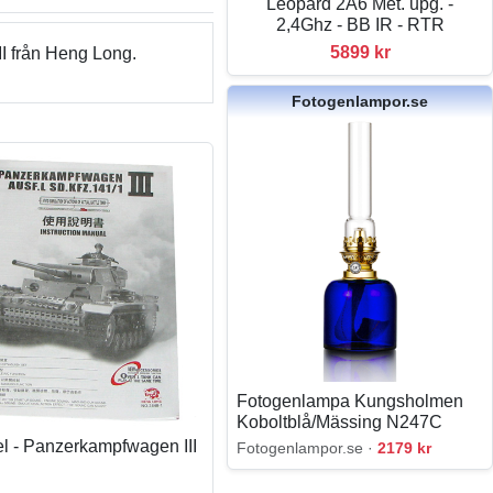
Leopard 2A6 Met. upg. -
2,4Ghz - BB IR - RTR
5899 kr
I från Heng Long.
Fotogenlampor.se
Fotogenlampa Kungsholmen
Koboltblå/Mässing N247C
l - Panzerkampfwagen III
Fotogenlampor.se ·
2179 kr