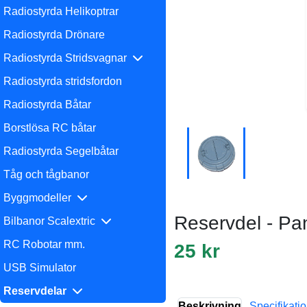
Radiostyrda Helikoptrar
Radiostyrda Drönare
Radiostyrda Stridsvagnar
Radiostyrda stridsfordon
Radiostyrda Båtar
Borstlösa RC båtar
Radiostyrda Segelbåtar
Tåg och tågbanor
Byggmodeller
Reservdel - Pa
Bilbanor Scalextric
RC Robotar mm.
25 kr
USB Simulator
Reservdelar
Beskrivning
Specifikati