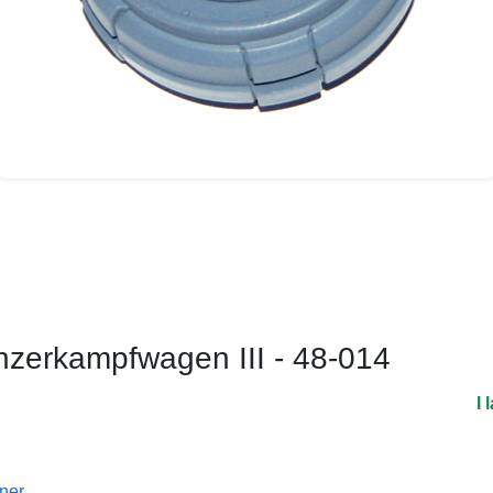
nzerkampfwagen III - 48-014
I 
oner