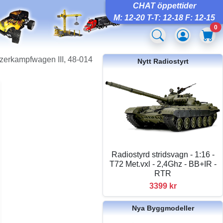
CHAT öppettider
M: 12-20 T-T: 12-18 F: 12-15
0
zerkampfwagen III, 48-014
Nytt Radiostyrt
Radiostyrd stridsvagn - 1:16 -
T72 Met.vxl - 2,4Ghz - BB+IR -
RTR
3399 kr
Nya Byggmodeller