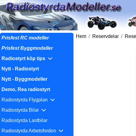
Hem
Reservdelar
Reser
Prisfest RC modeller
Prisfest Byggmodeller
Radiostyrt köp tips
Nytt - Radiostyrt
Nytt - Byggmodeller
Demo, Rea radiostyrt
Radiostyrda Flygplan
Radiostyrda Bilar
Radiostyrda Lastbilar
Radiostyrda Arbetsfordon