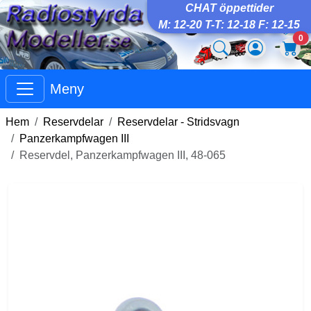
CHAT öppettider
M: 12-20 T-T: 12-18 F: 12-15
0
Meny
Hem
Reservdelar
Reservdelar - Stridsvagn
Panzerkampfwagen III
Reservdel, Panzerkampfwagen III, 48-065