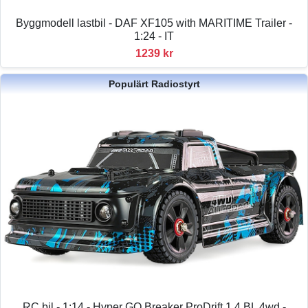
Byggmodell lastbil - DAF XF105 with MARITIME Trailer -
1:24 - IT
1239 kr
Populärt Radiostyrt
RC bil - 1:14 - Hyper GO Breaker ProDrift 1.4 BL 4wd -