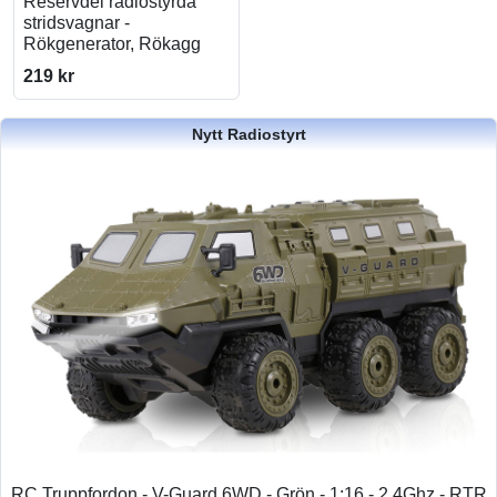
Reservdel radiostyrda
stridsvagnar -
Rökgenerator, Rökagg
219 kr
Nytt Radiostyrt
RC Truppfordon - V-Guard 6WD - Grön - 1:16 - 2,4Ghz - RTR