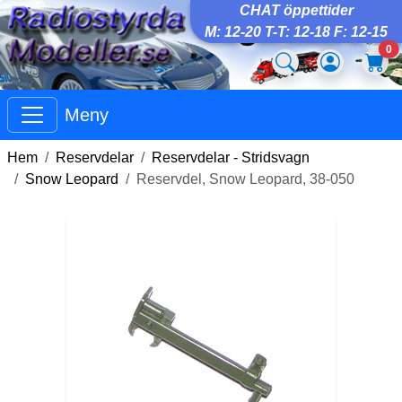
CHAT öppettider
M: 12-20 T-T: 12-18 F: 12-15
0
Meny
Hem
Reservdelar
Reservdelar - Stridsvagn
Snow Leopard
Reservdel, Snow Leopard, 38-050