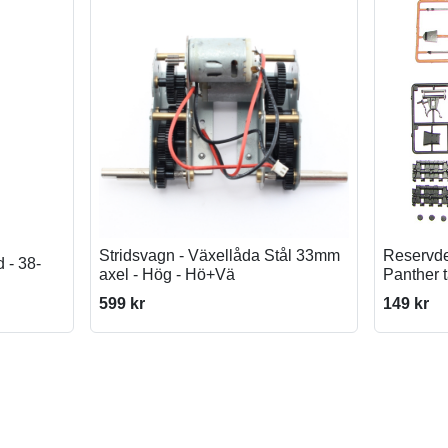
Stridsvagn - Växellåda Stål 33mm
Reservdel
 - 38-
axel - Hög - Hö+Vä
Panther 
599 kr
149 kr