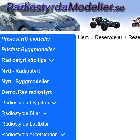
Hem
Reservdelar
Reser
Prisfest RC modeller
Prisfest Byggmodeller
Radiostyrt köp tips
Nytt - Radiostyrt
Nytt - Byggmodeller
Demo, Rea radiostyrt
Radiostyrda Flygplan
Radiostyrda Bilar
Radiostyrda Lastbilar
Radiostyrda Arbetsfordon