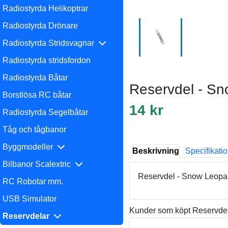
Radiostyrda Helikoptrar
Radiostyrda Drönare
Radiostyrda Stridsvagnar
Radiostyrda stridsfordon
Radiostyrda Båtar
Reservdel - Sn
Borstlösa RC båtar
14 kr
Radiostyrda Segelbåtar
Tåg och tågbanor
Byggmodeller
Beskrivning
Specifikati
Bilbanor Scalextric
Reservdel - Snow Leopar
RC Robotar mm.
USB Simulator
Kunder som köpt Reservdel
Reservdelar