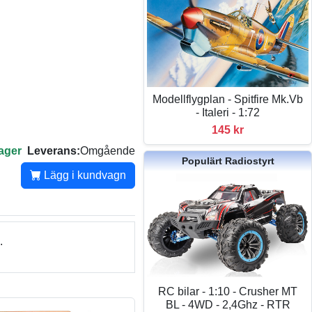
Modellflygplan - Spitfire Mk.Vb
- Italeri - 1:72
145 kr
lager
Leverans:
Omgående
Populärt Radiostyrt
Lägg i kundvagn
.
RC bilar - 1:10 - Crusher MT
BL - 4WD - 2,4Ghz - RTR