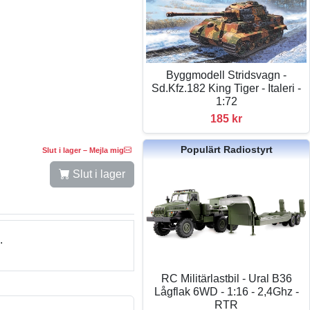
Byggmodell Stridsvagn -
Sd.Kfz.182 King Tiger - Italeri -
1:72
185 kr
Populärt Radiostyrt
Slut i lager – Mejla mig
Slut i lager
.
RC Militärlastbil - Ural B36
Lågflak 6WD - 1:16 - 2,4Ghz -
RTR