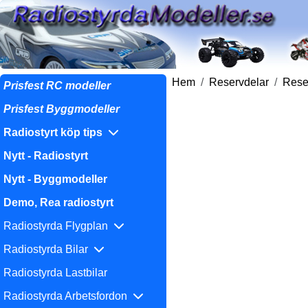
Hem
Reservdelar
Reser
Prisfest RC modeller
Prisfest Byggmodeller
Radiostyrt köp tips
Nytt - Radiostyrt
Nytt - Byggmodeller
Demo, Rea radiostyrt
Radiostyrda Flygplan
Radiostyrda Bilar
Radiostyrda Lastbilar
Radiostyrda Arbetsfordon