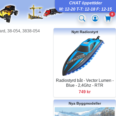
CHAT öppettider
M: 12-20 T-T: 12-18 F: 12-15
0
rd, 38-054, 3838-054
Nytt Radiostyrt
Radiostyrd båt - Vector Lumen -
Blue - 2,4Ghz - RTR
749 kr
Nya Byggmodeller