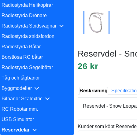
Radiostyrda Helikoptrar
Radiostyrda Drönare
Radiostyrda Stridsvagnar
Radiostyrda stridsfordon
Radiostyrda Båtar
Reservdel - Sn
Borstlösa RC båtar
26 kr
Radiostyrda Segelbåtar
Tåg och tågbanor
Byggmodeller
Beskrivning
Specifikati
Bilbanor Scalextric
Reservdel - Snow Leopar
RC Robotar mm.
USB Simulator
Kunder som köpt Reservdel
Reservdelar