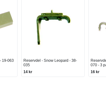
- 19-063
Reservdel - Snow Leopard - 38-
Reservde
035
070 - 3 
14 kr
16 kr