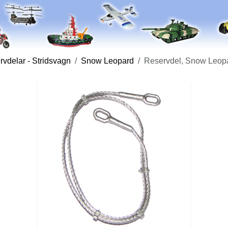
vdelar - Stridsvagn
Snow Leopard
Reservdel, Snow Leopa