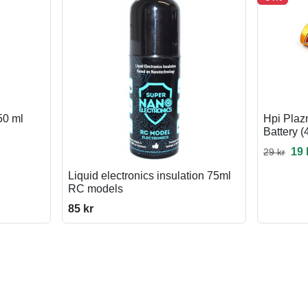
50 ml
Hpi Plaz
Battery (
19 
29 kr
Liquid electronics insulation 75ml
RC models
85 kr