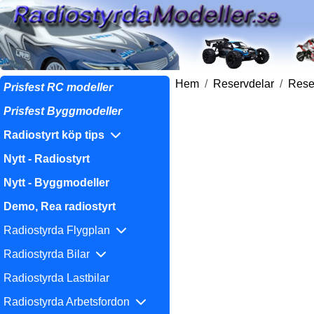
Hem
Reservdelar
Reser
Prisfest RC modeller
Prisfest Byggmodeller
Radiostyrt köp tips
Nytt - Radiostyrt
Nytt - Byggmodeller
Demo, Rea radiostyrt
Radiostyrda Flygplan
Radiostyrda Bilar
Radiostyrda Lastbilar
Radiostyrda Arbetsfordon