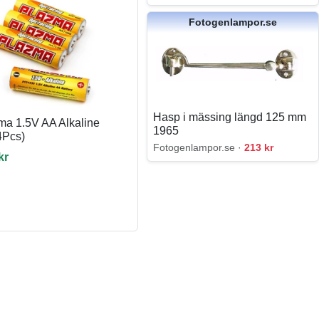
Fotogenlampor.se
Hasp i mässing längd 125 mm
ma 1.5V AA Alkaline
1965
4Pcs)
Fotogenlampor.se ·
213 kr
kr