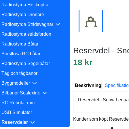
Radiostyrda Helikoptrar
Radiostyrda Drönare
Radiostyrda Stridsvagnar
Radiostyrda stridsfordon
Radiostyrda Båtar
Reservdel - Sn
Borstlösa RC båtar
18 kr
Radiostyrda Segelbåtar
Tåg och tågbanor
Byggmodeller
Beskrivning
Specifikati
Bilbanor Scalextric
Reservdel - Snow Leopar
RC Robotar mm.
USB Simulator
Kunder som köpt Reservdel
Reservdelar