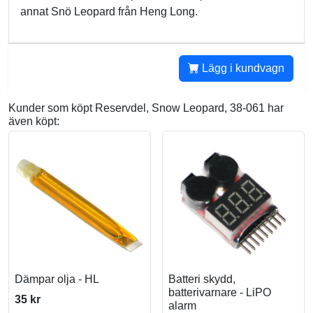
annat Snö Leopard från Heng Long.
Lägg i kundvagn
Kunder som köpt Reservdel, Snow Leopard, 38-061 har
även köpt:
Dämpar olja - HL
Batteri skydd,
batterivarnare - LiPO
35 kr
alarm