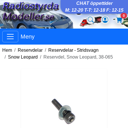
CHAT öppettider
M: 12-20 T-T: 12-18 F: 12-15
0
Meny
Hem
Reservdelar
Reservdelar - Stridsvagn
Snow Leopard
Reservdel, Snow Leopard, 38-065