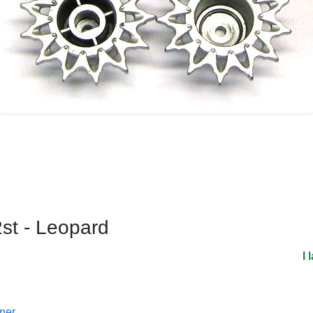
2st - Leopard
I 
oner