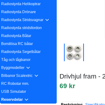
Radiostyrda Helikoptrar
Radiostyrda Drönare
Radiostyrda Stridsvagnar
Radiostyrda stridsfordon
Radiostyrda Båtar
Borstlösa RC båtar
Radiostyrda Segelbåtar
Tåg och tågbanor
Byggmodeller
Drivhjul fram - 
Bilbanor Scalextric
RC Robotar mm.
69 kr
USB Simulator
Reservdelar
Beskrivning
Specifikati