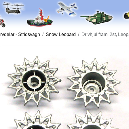
vdelar - Stridsvagn
Snow Leopard
Drivhjul fram, 2st, Leo