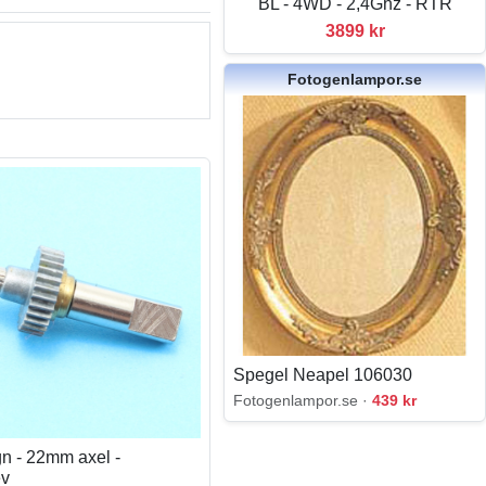
BL - 4WD - 2,4Ghz - RTR
3899 kr
Fotogenlampor.se
Spegel Neapel 106030
Fotogenlampor.se ·
439 kr
gn - 22mm axel -
ev