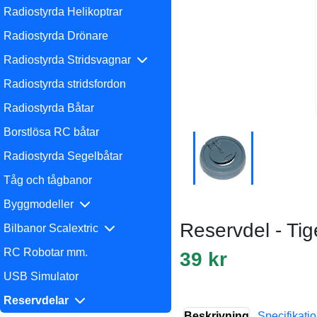
Radiostyrda Helikoptrar
Radiostyrda Drönare
Radiostyrda Stridsvagnar
Radiostyrda stridsfordon
Radiostyrda Båtar
Borstlösa RC båtar
Radiostyrda Segelbåtar
Tåg och tågbanor
Byggmodeller
Reservdel - Tig
Bilbanor Scalextric
RC Robotar mm.
39 kr
USB Simulator
Reservdelar
Beskrivning
Specifikati