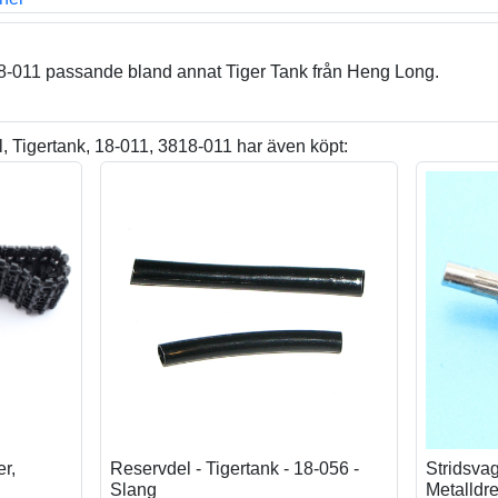
18-011 passande bland annat Tiger Tank från Heng Long.
 Tigertank, 18-011, 3818-011 har även köpt:
r,
Reservdel - Tigertank - 18-056 -
Stridsva
Slang
Metalldr