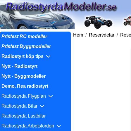
Hem
Reservdelar
Reser
Prisfest RC modeller
Prisfest Byggmodeller
Radiostyrt köp tips
Nytt - Radiostyrt
Nytt - Byggmodeller
Demo, Rea radiostyrt
Radiostyrda Flygplan
Radiostyrda Bilar
Radiostyrda Lastbilar
Radiostyrda Arbetsfordon