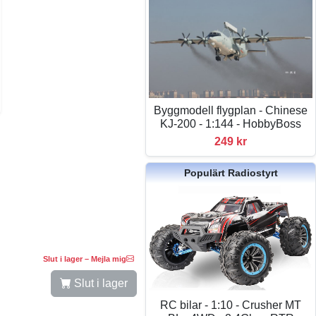
Byggmodell flygplan - Chinese
KJ-200 - 1:144 - HobbyBoss
249 kr
Populärt Radiostyrt
Slut i lager – Mejla mig
Slut i lager
RC bilar - 1:10 - Crusher MT