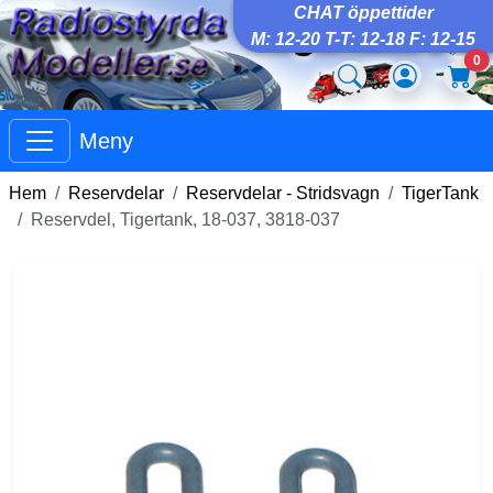
CHAT öppettider
M: 12-20 T-T: 12-18 F: 12-15
0
Meny
Hem
Reservdelar
Reservdelar - Stridsvagn
TigerTank
Reservdel, Tigertank, 18-037, 3818-037