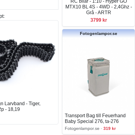
RC bilar - 1:10 - Hyper GO
MTX10 BL 4S - 4WD - 2,4Ghz -
Grå - ARTR
pt:
3799 kr
Fotogenlampor.se
n Larvband - Tiger,
2p - 18,19
Transport Bag till Feuerhand
Baby Special 276, ta-276
Fotogenlampor.se ·
319 kr