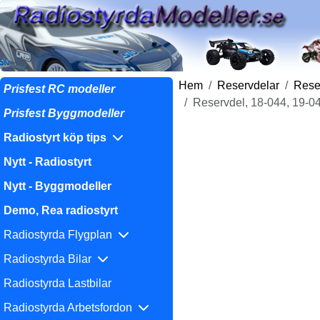
Hem
Reservdelar
Reser
Prisfest RC modeller
Reservdel, 18-044, 19-04
Prisfest Byggmodeller
Radiostyrt köp tips
Nytt - Radiostyrt
Nytt - Byggmodeller
Demo, Rea radiostyrt
Radiostyrda Flygplan
Radiostyrda Bilar
Radiostyrda Lastbilar
Radiostyrda Arbetsfordon