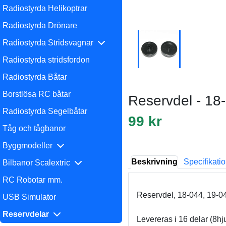
Radiostyrda Helikoptrar
Radiostyrda Drönare
Radiostyrda Stridsvagnar
Radiostyrda stridsfordon
Radiostyrda Båtar
Borstlösa RC båtar
Reservdel - 18-
Radiostyrda Segelbåtar
99 kr
Tåg och tågbanor
Byggmodeller
Beskrivning
Specifikati
Bilbanor Scalextric
RC Robotar mm.
Reservdel, 18-044, 19-04
USB Simulator
Reservdelar
Levereras i 16 delar (8hju