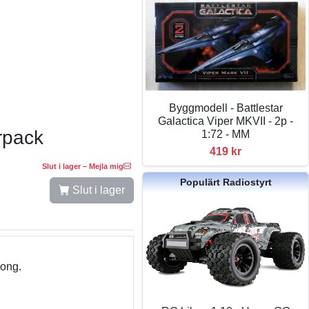
Byggmodell - Battlestar
Galactica Viper MKVII - 2p -
rpack
1:72 - MM
419 kr
Slut i lager – Mejla mig
Populärt Radiostyrt
Slut i lager
Long.