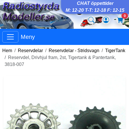
CHAT öppettider
M: 12-20 T-T: 12-18 F: 12-15
0
Meny
Hem
Reservdelar
Reservdelar - Stridsvagn
TigerTank
Reservdel, Drivhjul fram, 2st, Tigertank & Pantertank,
3818-007