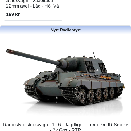
Stridsvagn - Växellåda
22mm axel - Låg - Hö+Vä
199 kr
Nytt Radiostyrt
Radiostyrd stridsvagn - 1:16 - Jagdtiger - Torro Pro IR Smoke
- 2,4Ghz - RTR