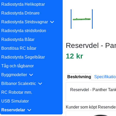
Radiostyrda Helikoptrar
Radiostyrda Drönare
Radiostyrda Stridsvagnar
Radiostyrda stridsfordon
Radiostyrda Båtar
Reservdel - Pa
Borstlösa RC båtar
12 kr
Radiostyrda Segelbåtar
Tåg och tågbanor
Byggmodeller
Beskrivning
Specifikati
Bilbanor Scalextric
Reservdel - Panther Tan
RC Robotar mm.
USB Simulator
Kunder som köpt Reservdel,
Reservdelar