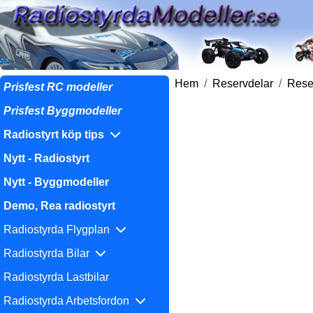
Hem
Reservdelar
Reser
Prisfest RC modeller
Prisfest Byggmodeller
Radiostyrt köp tips
Nytt - Radiostyrt
Nytt - Byggmodeller
Demo, Rea radiostyrt
Radiostyrda Flygplan
Radiostyrda Bilar
Radiostyrda Lastbilar
Radiostyrda Arbetsfordon