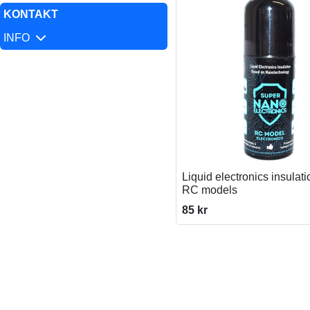
KONTAKT
INFO
Liquid electronics insulat
RC models
85 kr