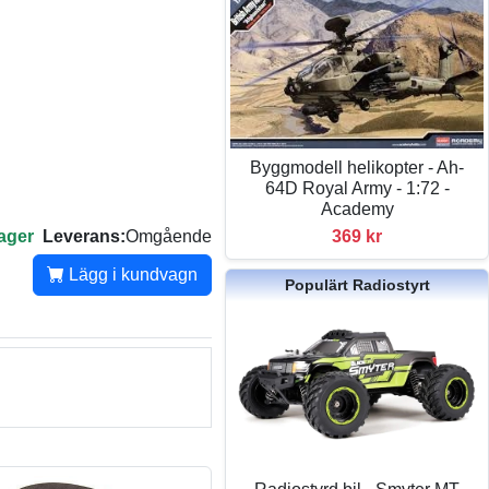
Byggmodell helikopter - Ah-
64D Royal Army - 1:72 -
Academy
lager
Leverans:
Omgående
369 kr
Lägg i kundvagn
Populärt Radiostyrt