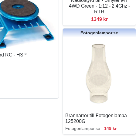
Radiostyrd bil - Smyter MT
4WD Green - 1:12 - 2,4Ghz -
RTR
1349 kr
Fotogenlampor.se
rd RC - HSP
Brännarrör till Fotogenlampa
125200G
Fotogenlampor.se ·
149 kr