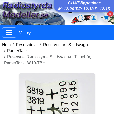
CHAT öppettider
M: 12-20 T-T: 12-18 F: 12-15
0
Meny
Hem
Reservdelar
Reservdelar - Stridsvagn
PanterTank
Reservdel Radiostyrda Stridsvagnar, Tillbehör,
PanterTank, 3819-TBH