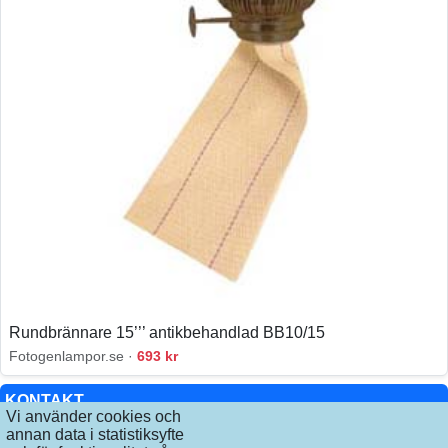
Rundbrännare 15’’’ antikbehandlad BB10/15
Fotogenlampor.se ·
693 kr
KONTAKT
Vi använder cookies och
annan data i statistiksyfte
INFO