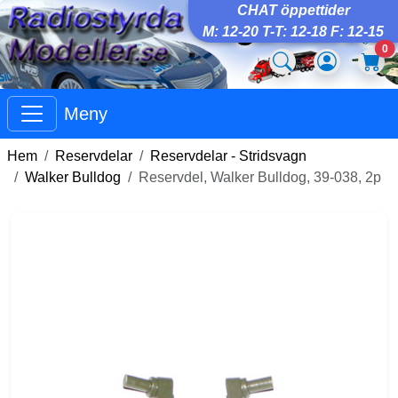
CHAT öppettider
M: 12-20 T-T: 12-18 F: 12-15
0
Meny
Hem
Reservdelar
Reservdelar - Stridsvagn
Walker Bulldog
Reservdel, Walker Bulldog, 39-038, 2p