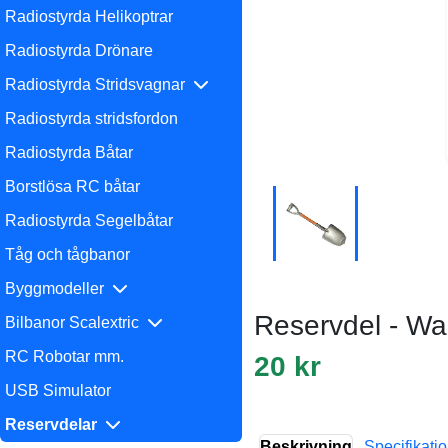
Radiostyrda Helikoptrar
Radiostyrda Drönare
Radiostyrda Stridsvagnar
Radiostyrda stridsfordon
Radiostyrda Båtar
Borstlösa RC båtar
Radiostyrda Segelbåtar
Tåg och tågbanor
Byggmodeller
Reservdel - Wa
Bilbanor Scalextric
RC Robotar mm.
20 kr
USB Simulator
Reservdelar
Beskrivning
Specifikati