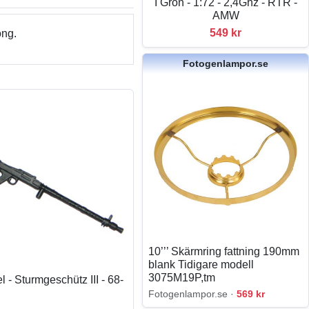
I Grön - 1:72 - 2,4Ghz - RTR -
AMW
549 kr
ong.
Fotogenlampor.se
10’’’ Skärmring fattning 190mm
blank Tidigare modell
3075M19P,tm
 - Sturmgeschütz III - 68-
Fotogenlampor.se ·
569 kr