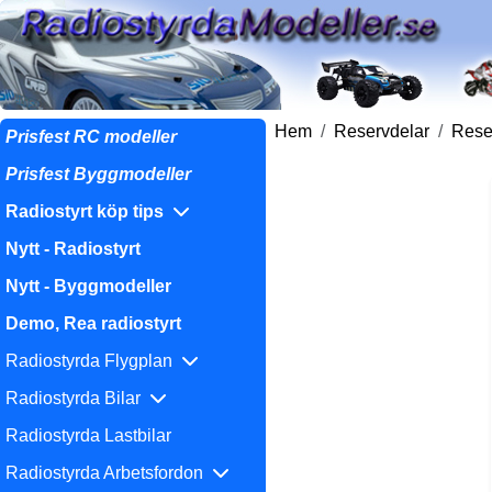
Hem
Reservdelar
Reser
Prisfest RC modeller
Prisfest Byggmodeller
Radiostyrt köp tips
Nytt - Radiostyrt
Nytt - Byggmodeller
Demo, Rea radiostyrt
Radiostyrda Flygplan
Radiostyrda Bilar
Radiostyrda Lastbilar
Radiostyrda Arbetsfordon