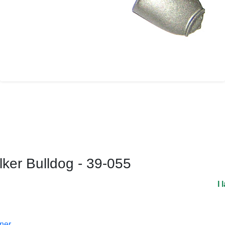
lker Bulldog - 39-055
I 
oner