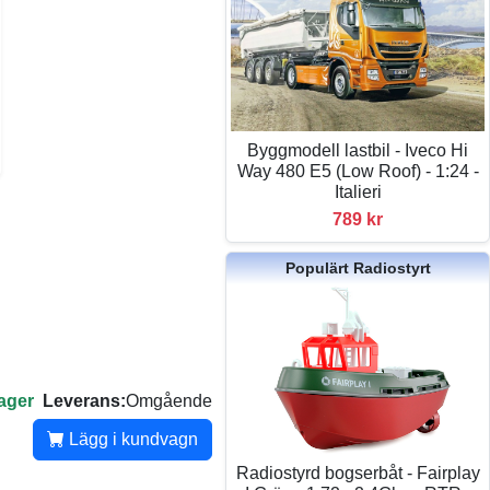
Byggmodell lastbil - Iveco Hi
Way 480 E5 (Low Roof) - 1:24 -
Italieri
789 kr
Populärt Radiostyrt
lager
Leverans:
Omgående
Lägg i kundvagn
Radiostyrd bogserbåt - Fairplay