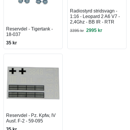
Radiostyrd stridsvagn -
1:16 - Leopard 2 A6 V7 -
2,4Ghz - BB IR - RTR
Reservdel - Tigertank -
2995 kr
3395 kr
18-037
35 kr
Reservdel - Pz. Kpfw, IV
Ausf. F-2 - 59-095
35 kr