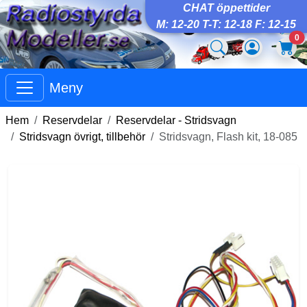
CHAT öppettider
M: 12-20 T-T: 12-18 F: 12-15
0
Meny
Hem
Reservdelar
Reservdelar - Stridsvagn
Stridsvagn övrigt, tillbehör
Stridsvagn, Flash kit, 18-085