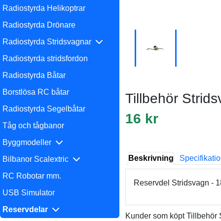
Radiostyrda Helikoptrar
Radiostyrda Drönare
Radiostyrda Stridsvagnar
Radiostyrda stridsfordon
Radiostyrda Båtar
Borstlösa RC båtar
Tillbehör Strid
Radiostyrda Segelbåtar
16 kr
Tåg och tågbanor
Byggmodeller
Beskrivning
Specifikati
Bilbanor Scalextric
RC Robotar mm.
Reservdel Stridsvagn - 
USB Simulator
Reservdelar
Kunder som köpt Tillbehör 