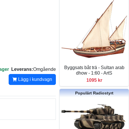
Byggsats båt trä - Sultan arab
lager
Leverans:
Omgående
dhow - 1:60 - ArtS
Lägg i kundvagn
1095 kr
Populärt Radiostyrt