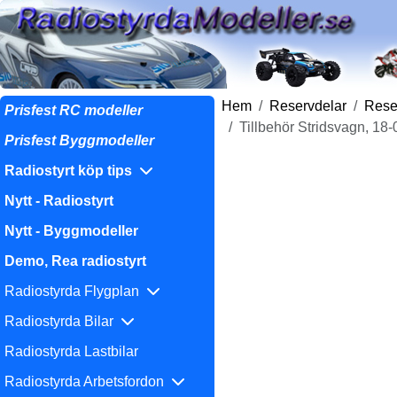
Hem
Reservdelar
Reser
Prisfest RC modeller
Tillbehör Stridsvagn, 18
Prisfest Byggmodeller
Radiostyrt köp tips
Nytt - Radiostyrt
Nytt - Byggmodeller
Demo, Rea radiostyrt
Radiostyrda Flygplan
Radiostyrda Bilar
Radiostyrda Lastbilar
Radiostyrda Arbetsfordon