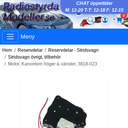
CHAT öppettider
M: 12-20 T-T: 12-18 F: 12-15
0
Meny
Hem
Reservdelar
Reservdelar - Stridsvagn
Stridsvagn övrigt, tillbehör
Motor, Kanontorn höger & vänster, 3818-023