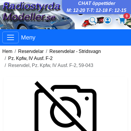
CHAT öppettider
M: 12-20 T-T: 12-18 F: 12-15
0
Meny
Hem
Reservdelar
Reservdelar - Stridsvagn
Pz. Kpfw, IV Ausf. F-2
Reservdel, Pz. Kpfw, IV Ausf. F-2, 59-043