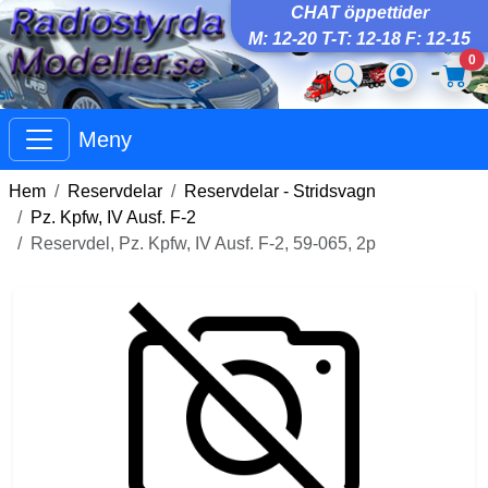
CHAT öppettider
M: 12-20 T-T: 12-18 F: 12-15
0
Meny
Hem
Reservdelar
Reservdelar - Stridsvagn
Pz. Kpfw, IV Ausf. F-2
Reservdel, Pz. Kpfw, IV Ausf. F-2, 59-065, 2p