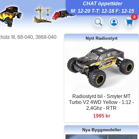
CHAT öppettider
M: 12-20 T-T: 12-18 F: 12-15
0
ütz III, 68-040, 3868-040
Nytt Radiostyrt
Radiostyrd bil - Smyter MT
Turbo V2 4WD Yellow - 1:12 -
2,4Ghz - RTR
1995 kr
Nya Byggmodeller