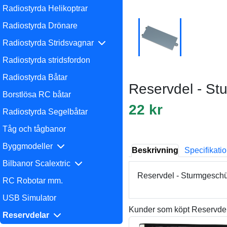
Radiostyrda Helikoptrar
Radiostyrda Drönare
Radiostyrda Stridsvagnar
Radiostyrda stridsfordon
Radiostyrda Båtar
Reservdel - Stu
Borstlösa RC båtar
22 kr
Radiostyrda Segelbåtar
Tåg och tågbanor
Byggmodeller
Beskrivning
Specifikati
Bilbanor Scalextric
Reservdel - Sturmgeschüt
RC Robotar mm.
USB Simulator
Kunder som köpt Reservdel,
Reservdelar