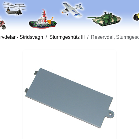
vdelar - Stridsvagn
Sturmgeshütz III
Reservdel, Sturmgesch