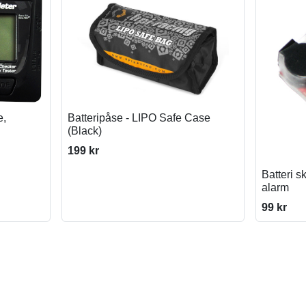
e,
Batteripåse - LIPO Safe Case
(Black)
199 kr
Batteri s
alarm
99 kr