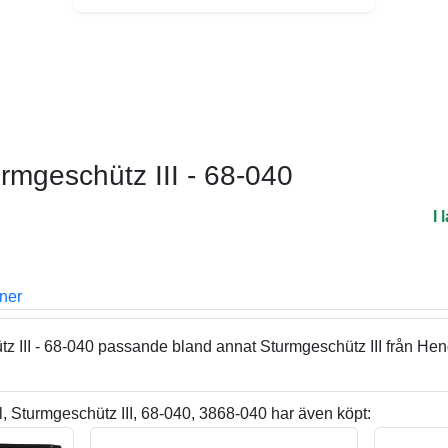
rmgeschütz III - 68-040
I 
oner
z III - 68-040 passande bland annat Sturmgeschütz III från He
 Sturmgeschütz III, 68-040, 3868-040 har även köpt: