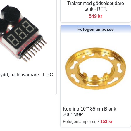
Traktor med gödselspridare
tank - RTR
549 kr
Fotogenlampor.se
kydd, batterivarnare - LiPO
Kupring 10’’’ 85mm Blank
3065M9P
Fotogenlampor.se ·
153 kr