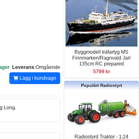
Byggmodell träfartyg MS
Finnmarken/Ragnvald Jarl
135cm RC prepared
lager
Leverans:
Omgående
5799 kr
Lägg i kundvagn
Populärt Radiostyrt
ng Long.
Radiostyrd Traktor - 1:24