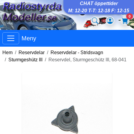
CHAT öppettider
M: 12-20 T-T: 12-18 F: 12-15
0
Meny
Hem
Reservdelar
Reservdelar - Stridsvagn
Sturmgeshütz III
Reservdel, Sturmgeschütz III, 68-041