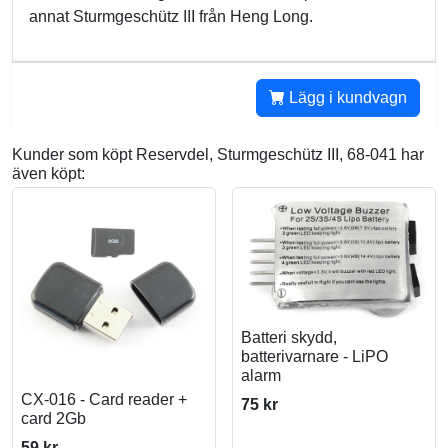
annat Sturmgeschütz III från Heng Long.
Lägg i kundvagn
Kunder som köpt Reservdel, Sturmgeschütz III, 68-041 har
även köpt:
Batteri skydd,
batterivarnare - LiPO
alarm
CX-016 - Card reader +
75 kr
card 2Gb
59 kr