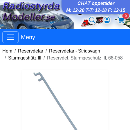
CHAT öppettider
M: 12-20 T-T: 12-18 F: 12-15
0
Meny
Hem
Reservdelar
Reservdelar - Stridsvagn
Sturmgeshütz III
Reservdel, Sturmgeschütz III, 68-058