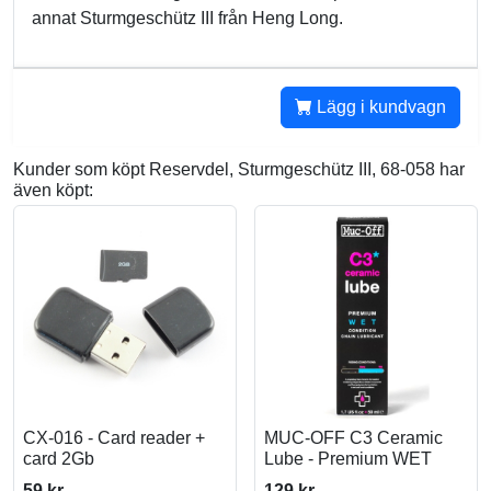
annat Sturmgeschütz III från Heng Long.
Lägg i kundvagn
Kunder som köpt Reservdel, Sturmgeschütz III, 68-058 har
även köpt:
CX-016 - Card reader +
MUC-OFF C3 Ceramic
card 2Gb
Lube - Premium WET
59 kr
129 kr