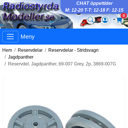
CHAT öppettider
M: 12-20 T-T: 12-18 F: 12-15
0
Meny
Hem
Reservdelar
Reservdelar - Stridsvagn
Jagdpanther
Reservdel, Jagdpanther, 69-007 Grey, 2p, 3869-007G