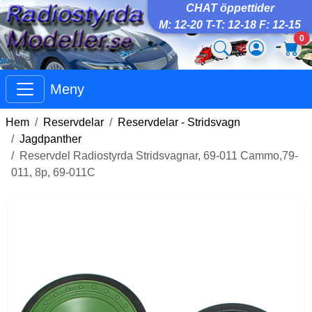
CHAT öppettider
M: 12-20 T-T: 12-18 F: 12-15
0
Meny
Hem
Reservdelar
Reservdelar - Stridsvagn
Jagdpanther
Reservdel Radiostyrda Stridsvagnar, 69-011 Cammo,79-
011, 8p, 69-011C