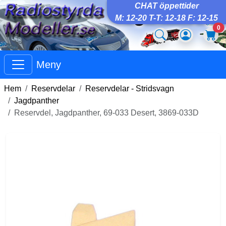
CHAT öppettider
M: 12-20 T-T: 12-18 F: 12-15
0
Meny
Hem
Reservdelar
Reservdelar - Stridsvagn
Jagdpanther
Reservdel, Jagdpanther, 69-033 Desert, 3869-033D