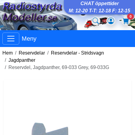
CHAT öppettider
M: 12-20 T-T: 12-18 F: 12-15
0
Meny
Hem
Reservdelar
Reservdelar - Stridsvagn
Jagdpanther
Reservdel, Jagdpanther, 69-033 Grey, 69-033G