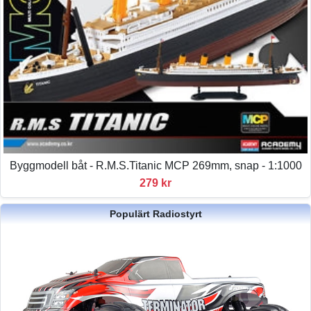
Byggmodell båt - R.M.S.Titanic MCP 269mm, snap - 1:1000
279 kr
Populärt Radiostyrt