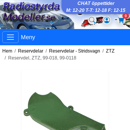
CHAT öppettider
M: 12-20 T-T: 12-18 F: 12-15
0
Meny
Hem
Reservdelar
Reservdelar - Stridsvagn
ZTZ
Reservdel, ZTZ, 99-018, 99-0118