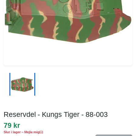
Reservdel - Kungs Tiger - 88-003
79 kr
Slut i lager – Mejla mig