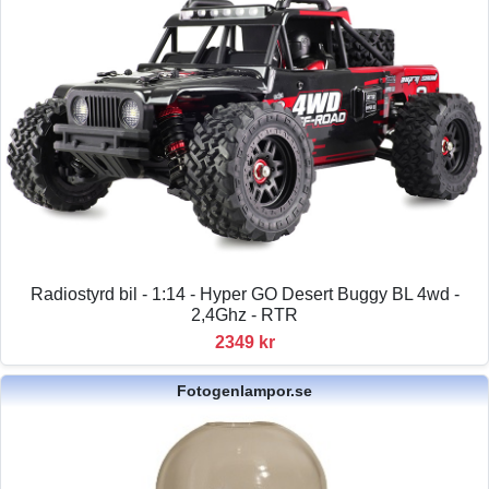
Radiostyrd bil - 1:14 - Hyper GO Desert Buggy BL 4wd -
2,4Ghz - RTR
2349 kr
Fotogenlampor.se