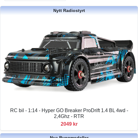
Nytt Radiostyrt
RC bil - 1:14 - Hyper GO Breaker ProDrift 1.4 BL 4wd -
2,4Ghz - RTR
2049 kr
Nya Byggmodeller