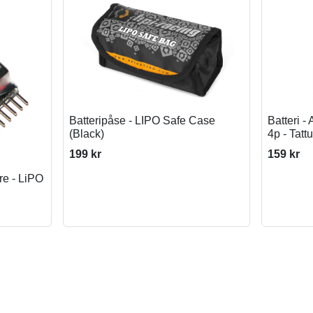
Batteripåse - LIPO Safe Case
Batteri 
(Black)
4p - Tattu
199 kr
159 kr
are - LiPO