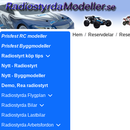
Hem
Reservdelar
Reser
Prisfest RC modeller
Prisfest Byggmodeller
Radiostyrt köp tips
Nytt - Radiostyrt
Nytt - Byggmodeller
Demo, Rea radiostyrt
Radiostyrda Flygplan
Radiostyrda Bilar
Radiostyrda Lastbilar
Radiostyrda Arbetsfordon