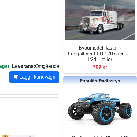
Byggmodell lastbil -
Freightliner FLD 120 special -
1:24 - Italieri
lager
Leverans:
Omgående
799 kr
Lägg i kundvagn
Populärt Radiostyrt