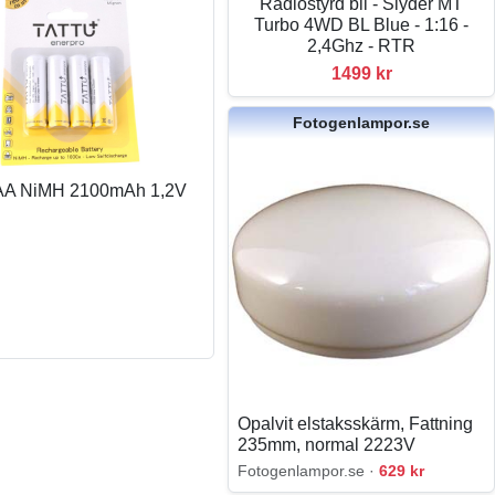
Radiostyrd bil - Slyder MT
Turbo 4WD BL Blue - 1:16 -
2,4Ghz - RTR
1499 kr
Fotogenlampor.se
- AA NiMH 2100mAh 1,2V
Opalvit elstaksskärm, Fattning
235mm, normal 2223V
Fotogenlampor.se ·
629 kr