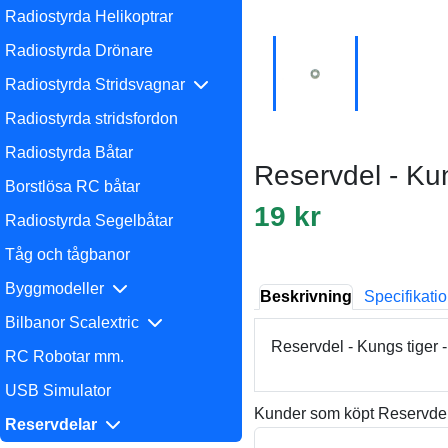
Radiostyrda Helikoptrar
Radiostyrda Drönare
Radiostyrda Stridsvagnar
Radiostyrda stridsfordon
Radiostyrda Båtar
Reservdel - Ku
Borstlösa RC båtar
19 kr
Radiostyrda Segelbåtar
Tåg och tågbanor
Byggmodeller
Beskrivning
Specifikati
Bilbanor Scalextric
Reservdel - Kungs tiger 
RC Robotar mm.
USB Simulator
Kunder som köpt Reservdel,
Reservdelar