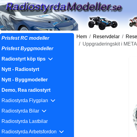
Hem
Reservdelar
Reser
Prisfest RC modeller
Uppgraderingskit i META
Prisfest Byggmodeller
Radiostyrt köp tips
Nytt - Radiostyrt
Nytt - Byggmodeller
Demo, Rea radiostyrt
Radiostyrda Flygplan
Radiostyrda Bilar
Radiostyrda Lastbilar
Radiostyrda Arbetsfordon