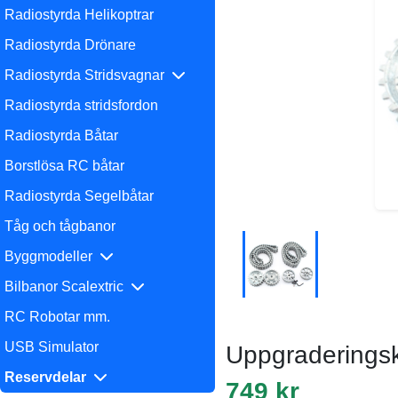
Radiostyrda Helikoptrar
Radiostyrda Drönare
Radiostyrda Stridsvagnar
Radiostyrda stridsfordon
Radiostyrda Båtar
Borstlösa RC båtar
Radiostyrda Segelbåtar
Tåg och tågbanor
Byggmodeller
Bilbanor Scalextric
RC Robotar mm.
USB Simulator
Uppgraderingsk
Reservdelar
749 kr