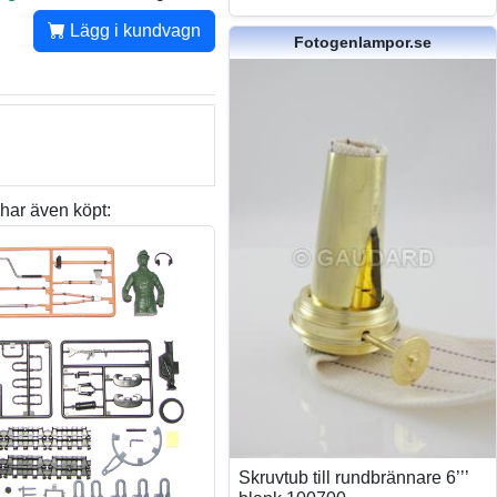
Lägg i kundvagn
Fotogenlampor.se
har även köpt:
Skruvtub till rundbrännare 6’’’