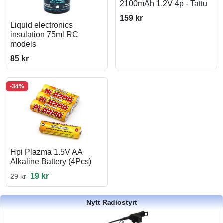
2100mAh 1,2V 4p - Tattu
159 kr
Liquid electronics
insulation 75ml RC
models
85 kr
-34%
Hpi Plazma 1.5V AA
Alkaline Battery (4Pcs)
19 kr
29 kr
Nytt Radiostyrt