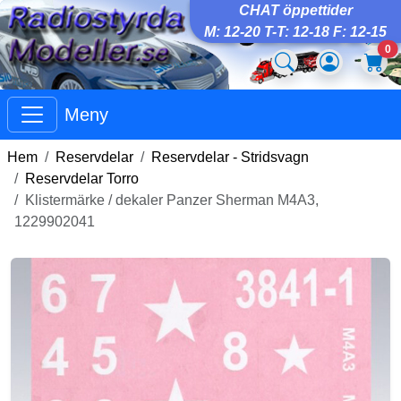
CHAT öppettider
M: 12-20 T-T: 12-18 F: 12-15
0
Meny
Hem
Reservdelar
Reservdelar - Stridsvagn
Reservdelar Torro
Klistermärke / dekaler Panzer Sherman M4A3,
1229902041