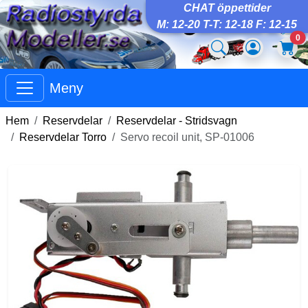
CHAT öppettider
M: 12-20 T-T: 12-18 F: 12-15
0
Meny
Hem
Reservdelar
Reservdelar - Stridsvagn
Reservdelar Torro
Servo recoil unit, SP-01006