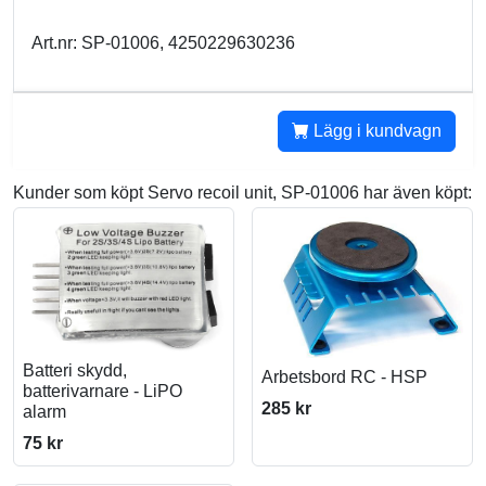
Art.nr: SP-01006, 4250229630236
Lägg i kundvagn
Kunder som köpt Servo recoil unit, SP-01006 har även köpt:
Batteri skydd,
Arbetsbord RC - HSP
batterivarnare - LiPO
285 kr
alarm
75 kr