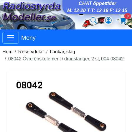
CHAT öppettider
M: 12-20 T-T: 12-18 F: 12-15
0
Meny
Hem
Reservdelar
Länkar, stag
08042 Övre önskelement / dragstänger, 2 st, 004-08042