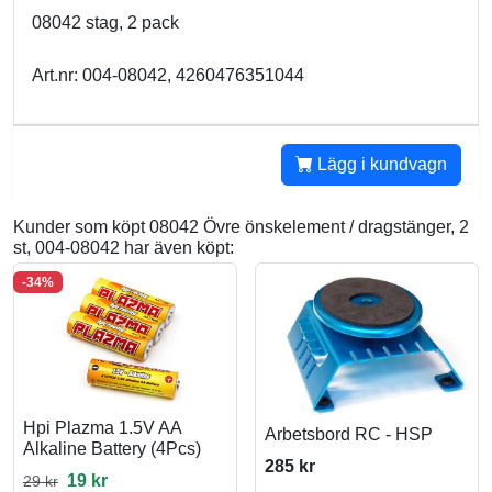
08042 stag, 2 pack
Art.nr: 004-08042, 4260476351044
Lägg i kundvagn
Kunder som köpt 08042 Övre önskelement / dragstänger, 2
st, 004-08042 har även köpt:
-34%
Hpi Plazma 1.5V AA
Arbetsbord RC - HSP
Alkaline Battery (4Pcs)
285 kr
19 kr
29 kr