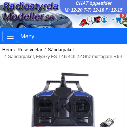
CHAT öppettider
M: 12-20 T-T: 12-18 F: 12-15
0
Meny
Hem
Reservdelar
Sändarpaket
Sändarpaket, FlySky FS-T4B 4ch 2.4Ghz mottagare R6B