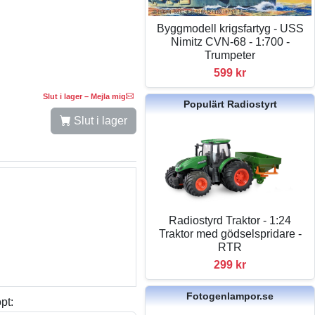
Byggmodell krigsfartyg - USS
Nimitz CVN-68 - 1:700 -
Trumpeter
599 kr
Slut i lager – Mejla mig
Populärt Radiostyrt
Slut i lager
Radiostyrd Traktor - 1:24
Traktor med gödselspridare -
RTR
299 kr
Fotogenlampor.se
pt: