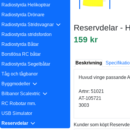
Radiostyrda Helikoptrar
Radiostyrda Drönare
Radiostyrda Stridsvagnar
Reservdelar - 
Radiostyrda stridsfordon
159 kr
Radiostyrda Båtar
Borstlösa RC båtar
Beskrivning
Specifikati
Radiostyrda Segelbåtar
Tåg och tågbanor
Huvud vinge passande A
Byggmodeller
Artnr: 51021
Bilbanor Scalextric
AT-105721
RC Robotar mm.
3003
USB Simulator
Reservdelar
Kunder som köpt Reservdel