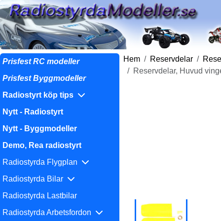
Hem
Reservdelar
Reser
Prisfest RC modeller
Reservdelar, Huvud ving
Prisfest Byggmodeller
Radiostyrt köp tips
Nytt - Radiostyrt
Nytt - Byggmodeller
Demo, Rea radiostyrt
Radiostyrda Flygplan
Radiostyrda Bilar
Radiostyrda Lastbilar
Radiostyrda Arbetsfordon