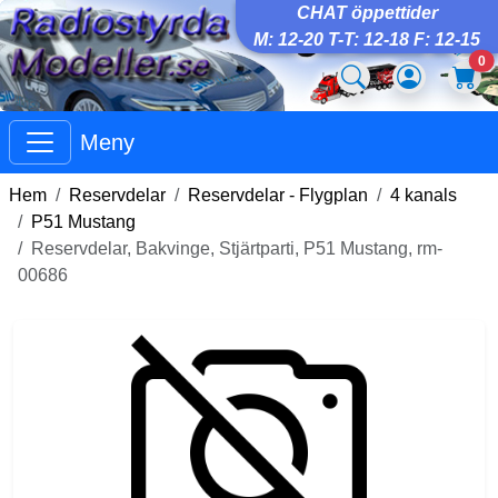
CHAT öppettider
M: 12-20 T-T: 12-18 F: 12-15
0
Meny
Hem
Reservdelar
Reservdelar - Flygplan
4 kanals
P51 Mustang
Reservdelar, Bakvinge, Stjärtparti, P51 Mustang, rm-
00686