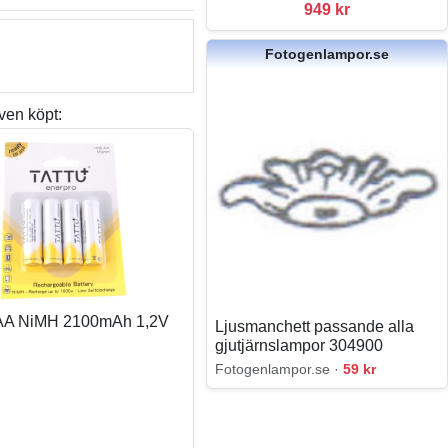
949 kr
Fotogenlampor.se
ven köpt:
- AA NiMH 2100mAh 1,2V
Ljusmanchett passande alla
gjutjärnslampor 304900
Fotogenlampor.se ·
59 kr