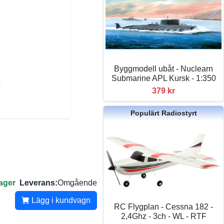
Byggmodell ubåt - Nuclearn
Submarine APL Kursk - 1:350
379 kr
Populärt Radiostyrt
lager
Leverans:
Omgående
Lägg i kundvagn
RC Flygplan - Cessna 182 -
2,4Ghz - 3ch - WL - RTF