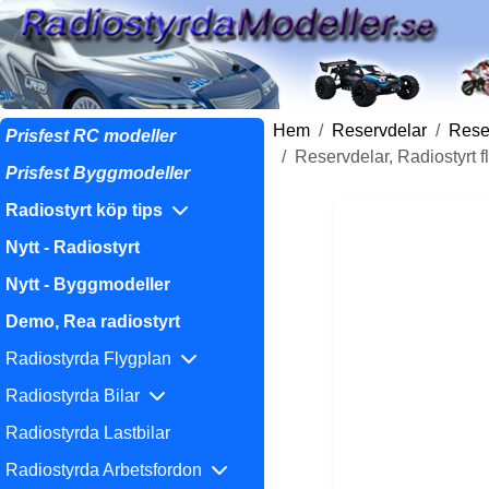
Hem
Reservdelar
Reser
Prisfest RC modeller
Reservdelar, Radiostyrt
Prisfest Byggmodeller
Radiostyrt köp tips
Nytt - Radiostyrt
Nytt - Byggmodeller
Demo, Rea radiostyrt
Radiostyrda Flygplan
Radiostyrda Bilar
Radiostyrda Lastbilar
Radiostyrda Arbetsfordon