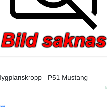
Flygplanskropp - P51 Mustang
I 
oner