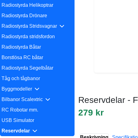
Radiostyrda Helikoptrar
Radiostyrda Drönare
Radiostyrda Stridsvagnar
Radiostyrda stridsfordon
Radiostyrda Båtar
Borstlösa RC båtar
Radiostyrda Segelbåtar
Tåg och tågbanor
Byggmodeller
Reservdelar - 
Bilbanor Scalextric
RC Robotar mm.
279 kr
USB Simulator
Reservdelar
Beskrivning
Specifikati