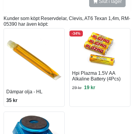
Slut i lager
Kunder som köpt Reservdelar, Clevis, AT6 Texan 1,4m, RM-
05390 har även köpt:
-34%
Hpi Plazma 1.5V AA
Alkaline Battery (4Pcs)
19 kr
29 kr
Dämpar olja - HL
35 kr