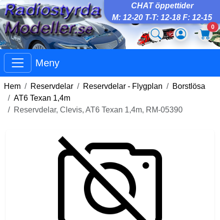
CHAT öppettider
M: 12-20 T-T: 12-18 F: 12-15
0
Meny
Hem
Reservdelar
Reservdelar - Flygplan
Borstlösa
AT6 Texan 1,4m
Reservdelar, Clevis, AT6 Texan 1,4m, RM-05390