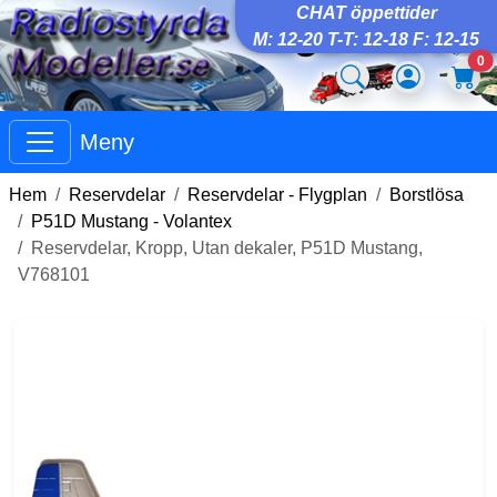
CHAT öppettider
M: 12-20 T-T: 12-18 F: 12-15
0
Meny
Hem
Reservdelar
Reservdelar - Flygplan
Borstlösa
P51D Mustang - Volantex
Reservdelar, Kropp, Utan dekaler, P51D Mustang,
V768101